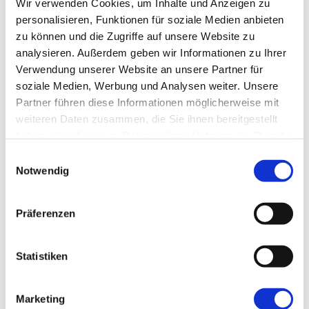
gibt es ein buntes Programm mit einer Lesung, Ausstellung,
Wir verwenden Cookies, um Inhalte und Anzeigen zu
Kinderschminken und vielem mehr.
personalisieren, Funktionen für soziale Medien anbieten
zu können und die Zugriffe auf unsere Website zu
Hier finden Sie den Flyer mit weiteren Informationen
analysieren. Außerdem geben wir Informationen zu Ihrer
Verwendung unserer Website an unsere Partner für
soziale Medien, Werbung und Analysen weiter. Unsere
Zurück
Partner führen diese Informationen möglicherweise mit
weiteren Daten zusammen, die Sie ihnen bereitgestellt
haben oder die sie im Rahmen Ihrer Nutzung der Dienste
gesammelt haben.
Kategorien
Einwilligungsauswahl
Notwendig
Alle Anzeigen
Präferenzen
Aktuell
Statistiken
Arbeit
Förderkreis
Marketing