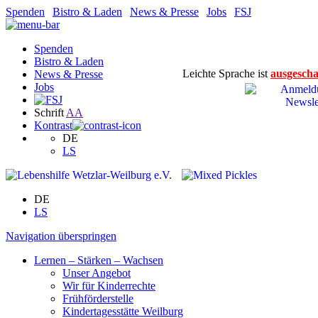
Spenden
|
Bistro & Laden
|
News & Presse
|
Jobs
|
FSJ
Spenden
Bistro & Laden
Leichte Sprache ist
ausgescha
News & Presse
Jobs
Schrift
A
A
Kontrast
DE
LS
DE
LS
Navigation überspringen
Lernen – Stärken – Wachsen
Unser Angebot
Wir für Kinderrechte
Frühförderstelle
Kindertagesstätte Weilburg