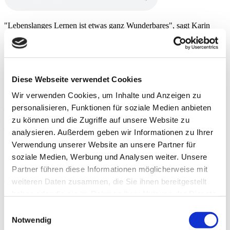
"Lebenslanges Lernen ist etwas ganz Wunderbares", sagt Karin
Rehn-Kaufmann, Art-Director und Leiterin der weltweiten Leica-
Galerien im zweiten Teil unseres Podcasts "Reden wir einfach". Die
64-Jährige wurde in Freiburg geboren, ist im Ruhrgebiet
aufgewachsen und lebt heute in Salzburg. Karin Rehn-Kaufmann
erzählt von ihrem Lebensmotto, gibt einen persönlichen Einblick in
Diese Webseite verwendet Cookies
ihre Arbeit bei der Leica Camera AG und spricht über Begegnungen
mit Bryan Adams und Lenny Kravitz.
Wir verwenden Cookies, um Inhalte und Anzeigen zu
Moderation: Sascha Scheffler und Markus Becker
personalisieren, Funktionen für soziale Medien anbieten
Produktion: Sascha Scheffler
zu können und die Zugriffe auf unsere Website zu
Musik: Holger und Markus Becker
analysieren. Außerdem geben wir Informationen zu Ihrer
Verwendung unserer Website an unsere Partner für
soziale Medien, Werbung und Analysen weiter. Unsere
Partner führen diese Informationen möglicherweise mit
Zurück
weiteren Daten zusammen, die Sie ihnen bereitgestellt
haben oder die sie im Rahmen Ihrer Nutzung der Dienste
Kategorien
gesammelt haben.
Einwilligungsauswahl
Alle Kategorien
Notwendig
Gewaltschutz