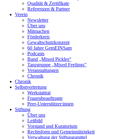
Qualität & Zertifikate
Referenzen & Partner
Verein
Newsletter
Über uns
Mitmachen
Förderkreis
Gewaltschutzkonzept
60 Jahre GemEINSam
Podcasts
Band „Mixed Pickles“
Tanzgruppe „Mixed Feelings"
Veranstaltungen
Chronik
Chronik
Selbstvertretung
Werkstattrat
Frauenbeauftragte
Peer-Unterstützer:innen
Stiftung
Über uns
Leitbild
Vorstand und Kuratorium
Rechtsform und Gemeinnützigkeit
Verwaltung der Stiftungsmittel