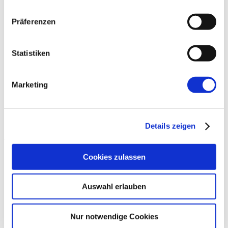
Mixed Pickles
Podcasts
Präferenzen
Werkstatt Florentine
Dilltalwerkstatt
Holzwerkstatt
Werkstatt Löhnberg
Statistiken
Werkstatt Wetzlar
Kinder- und Familienzentren - Weilburg
Kinder- und Familienzentren - Wetzlar
Marketing
Presse
Förderkreis
Allgemein
60. Jahre Jubiläum
Details zeigen
Archiv
2026
Cookies zulassen
August 2026
Juli 2026
Juni 2026
Auswahl erlauben
Mai 2026
April 2026
März 2026
Nur notwendige Cookies
Februar 2026