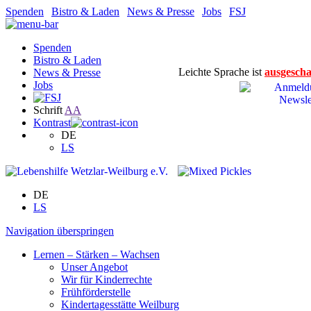
Spenden
|
Bistro & Laden
|
News & Presse
|
Jobs
|
FSJ
Spenden
Bistro & Laden
Leichte Sprache ist
ausgescha
News & Presse
Jobs
Schrift
A
A
Kontrast
DE
LS
DE
LS
Navigation überspringen
Lernen – Stärken – Wachsen
Unser Angebot
Wir für Kinderrechte
Frühförderstelle
Kindertagesstätte Weilburg