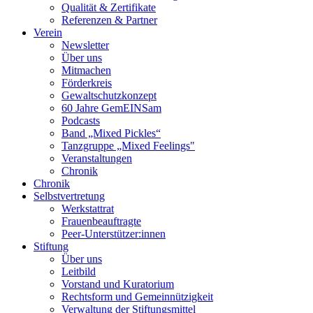
Qualität & Zertifikate
Referenzen & Partner
Verein
Newsletter
Über uns
Mitmachen
Förderkreis
Gewaltschutzkonzept
60 Jahre GemEINSam
Podcasts
Band „Mixed Pickles“
Tanzgruppe „Mixed Feelings"
Veranstaltungen
Chronik
Chronik
Selbstvertretung
Werkstattrat
Frauenbeauftragte
Peer-Unterstützer:innen
Stiftung
Über uns
Leitbild
Vorstand und Kuratorium
Rechtsform und Gemeinnützigkeit
Verwaltung der Stiftungsmittel