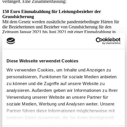
verlängert. Eine Zusammenfassung:
150 Euro Einmalzahlung für Leistungsbezieher der
Grundsicherung
Mit dem Gesetz werden zusätzliche pandemiebedingte Härten für
die Bezieherinnen und Bezieher von Grundsicherung für den
Zeitraum Januar 2021 bis Juni 2021 mit einer Einmalzahlung in
Höhe von 150 Euro abgemildert. Das entspricht einer monatlichen
Kompensation von 25 Euro. Ein besonderer Antrag ist hierfür nicht
erforderlich.
Regelungen zur Kostenerstattung für Mittagsverpflegung
Diese Webseite verwendet Cookies
Die Schließungen der Schulen und sozialen Einrichtungen führen
zum Wegfall der gemeinschaftlichen Mittagsverpflegung, die daher
Wir verwenden Cookies, um Inhalte und Anzeigen zu
individuell sichergestellt werden muss. Die Regelungen im SGB II,
personalisieren, Funktionen für soziale Medien anbieten
dem SGB XII und dem BVG zur Kostenerstattung für die
Mittagsverpflegung inklusive der Lieferkosten werden ebenfalls bis
zu können und die Zugriffe auf unsere Website zu
31.12.2021 verlängert.
analysieren. Außerdem geben wir Informationen zu Ihrer
Verwendung unserer Website an unsere Partner für
Inkrafttreten des Sozialschutz-Paket III
Nach Unterzeichnung durch den Bundespräsidenten kann das
soziale Medien, Werbung und Analysen weiter. Unsere
Gesetz im Bundesgesetzblatt verkündet werden. Es soll am 1.4.2021
Partner führen diese Informationen möglicherweise mit
in Kraft treten.
weiteren Daten zusammen, die Sie ihnen bereitgestellt
Weitere Informationen finden Sie hier.
haben oder die sie im Rahmen Ihrer Nutzung der Dienste