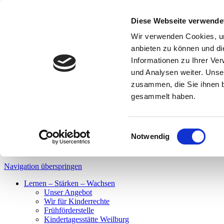
Spenden
|
Bistro & Laden
|
News & Presse
|
Jobs
|
FSJ
Diese Webseite verwende
Spenden
Wir verwenden Cookies, um
Bistro & Laden
anbieten zu können und di
News & Presse
Informationen zu Ihrer Ve
Jobs
und Analysen weiter. Unse
Schrift
A
A
zusammen, die Sie ihnen b
Kontrast
gesammelt haben.
DE
LS
Einwilligungsauswahl
Notwendig
DE
LS
Navigation überspringen
Lernen – Stärken – Wachsen
Unser Angebot
Wir für Kinderrechte
Frühförderstelle
Kindertagesstätte Weilburg