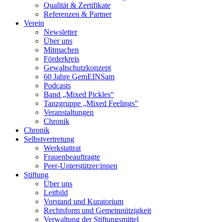
Qualität & Zertifikate
Referenzen & Partner
Verein
Newsletter
Über uns
Mitmachen
Förderkreis
Gewaltschutzkonzept
60 Jahre GemEINSam
Podcasts
Band „Mixed Pickles“
Tanzgruppe „Mixed Feelings"
Veranstaltungen
Chronik
Chronik
Selbstvertretung
Werkstattrat
Frauenbeauftragte
Peer-Unterstützer:innen
Stiftung
Über uns
Leitbild
Vorstand und Kuratorium
Rechtsform und Gemeinnützigkeit
Verwaltung der Stiftungsmittel