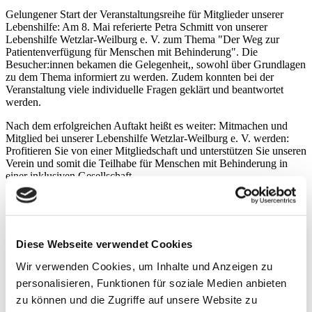
Gelungener Start der Veranstaltungsreihe für Mitglieder unserer
Lebenshilfe: Am 8. Mai referierte Petra Schmitt von unserer
Lebenshilfe Wetzlar-Weilburg e. V. zum Thema "Der Weg zur
Patientenverfügung für Menschen mit Behinderung". Die
Besucher:innen bekamen die Gelegenheit,, sowohl über Grundlagen
zu dem Thema informiert zu werden. Zudem konnten bei der
Veranstaltung viele individuelle Fragen geklärt und beantwortet
werden.
Nach dem erfolgreichen Auftakt heißt es weiter: Mitmachen und
Mitglied bei unserer Lebenshilfe Wetzlar-Weilburg e. V. werden:
Profitieren Sie von einer Mitgliedschaft und unterstützen Sie unseren
Verein und somit die Teilhabe für Menschen mit Behinderung in
einer inklusiven Gesellschaft.
Hier können Sie schnell und bequem Mitglied bei uns werden
Folgende weitere Termine werden im Rahmen der
Veranstaltungsreihe angeboten:
Diese Webseite verwendet Cookies
Donnerstag, 26. Juni:
Wir verwenden Cookies, um Inhalte und Anzeigen zu
Der VdK stellt sich vor – Eine Kooperation zwischen Lebenshilfe
personalisieren, Funktionen für soziale Medien anbieten
und VdK mit Jörg Müller, VdK Oberlahn
Anmeldung
zu können und die Zugriffe auf unsere Website zu