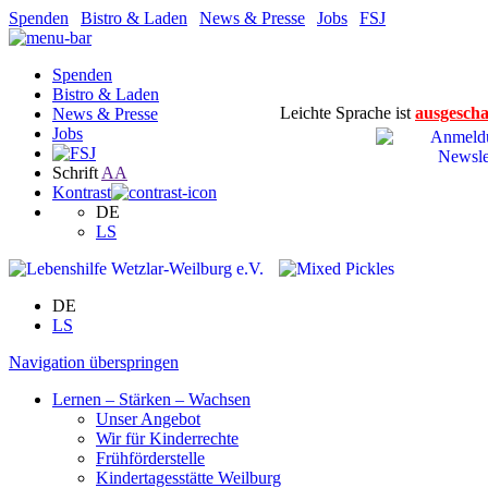
Spenden
|
Bistro & Laden
|
News & Presse
|
Jobs
|
FSJ
Spenden
Bistro & Laden
Leichte Sprache ist
ausgescha
News & Presse
Jobs
Schrift
A
A
Kontrast
DE
LS
DE
LS
Navigation überspringen
Lernen – Stärken – Wachsen
Unser Angebot
Wir für Kinderrechte
Frühförderstelle
Kindertagesstätte Weilburg