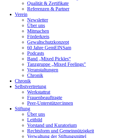
Qualität & Zertifikate
Referenzen & Partner
Verein
Newsletter
Über uns
Mitmachen
Förderkreis
Gewaltschutzkonzept
60 Jahre GemEINSam
Podcasts
Band „Mixed Pickles“
Tanzgruppe „Mixed Feelings"
Veranstaltungen
Chronik
Chronik
Selbstvertretung
Werkstattrat
Frauenbeauftragte
Peer-Unterstützer:innen
Stiftung
Über uns
Leitbild
Vorstand und Kuratorium
Rechtsform und Gemeinnützigkeit
Verwaltung der Stiftungsmittel