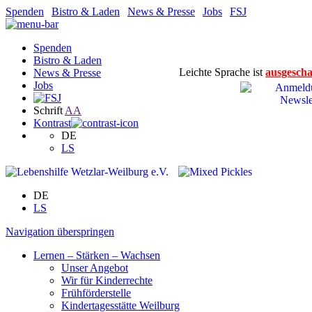
Spenden
|
Bistro & Laden
|
News & Presse
|
Jobs
|
FSJ
Spenden
Bistro & Laden
Leichte Sprache ist
ausgescha
News & Presse
Jobs
Schrift
A
A
Kontrast
DE
LS
DE
LS
Navigation überspringen
Lernen – Stärken – Wachsen
Unser Angebot
Wir für Kinderrechte
Frühförderstelle
Kindertagesstätte Weilburg