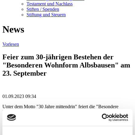
Testament und Nachlass
Stiften / Spenden
Stiftung und Steuern
News
Vorlesen
Feier zum 30-jährigen Bestehen der
"Besonderen Wohnform Albsbausen" am
23. September
01.09.2023 09:34
Unter dem Motto "30 Jahre mittendrin" feiert die "Besondere
Wohnform Albshausen" der Lebenshilfe Wetzlar-Weilburg e. V. am
Samstag, 23. September, 30-jähriges Bestehen. Los geht es um 15
Uhr in der Karl Theis Halle in Solms-Albshausen. Besucher:innen
sind herzlich eingeladen. Es gibt Kaffee und Kuchen sowie ein
buntes Programm. Für musikalische Unterhaltung sorgt "DJ Klossi".