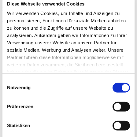
Diese Webseite verwendet Cookies
Hier finden Sie den Flyer zur Veranstaltung.
Wir verwenden Cookies, um Inhalte und Anzeigen zu
Zurück
personalisieren, Funktionen für soziale Medien anbieten
zu können und die Zugriffe auf unsere Website zu
Kategorien
analysieren. Außerdem geben wir Informationen zu Ihrer
Verwendung unserer Website an unsere Partner für
Alle Kategorien
Gewaltschutz
soziale Medien, Werbung und Analysen weiter. Unsere
Mixed Pickles
Partner führen diese Informationen möglicherweise mit
Podcasts
weiteren Daten zusammen, die Sie ihnen bereitgestellt
Werkstatt Florentine
Dilltalwerkstatt
haben oder die sie im Rahmen Ihrer Nutzung der Dienste
Holzwerkstatt
gesammelt haben.
Einwilligungsauswahl
Werkstatt Löhnberg
Werkstatt Wetzlar
Notwendig
Kinder- und Familienzentren - Weilburg
Kinder- und Familienzentren - Wetzlar
Presse
Präferenzen
Förderkreis
Allgemein
60. Jahre Jubiläum
Statistiken
Archiv