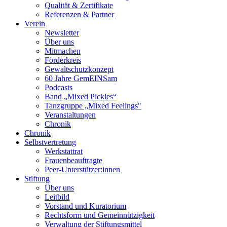
Qualität & Zertifikate
Referenzen & Partner
Verein
Newsletter
Über uns
Mitmachen
Förderkreis
Gewaltschutzkonzept
60 Jahre GemEINSam
Podcasts
Band „Mixed Pickles“
Tanzgruppe „Mixed Feelings"
Veranstaltungen
Chronik
Chronik
Selbstvertretung
Werkstattrat
Frauenbeauftragte
Peer-Unterstützer:innen
Stiftung
Über uns
Leitbild
Vorstand und Kuratorium
Rechtsform und Gemeinnützigkeit
Verwaltung der Stiftungsmittel