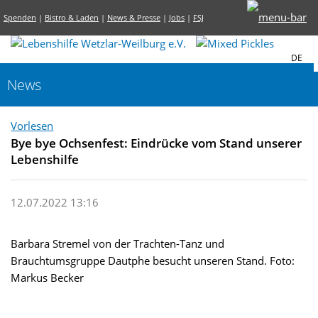
Spenden
|
Bistro & Laden
|
News & Presse
|
Jobs
|
FSJ
DE
News
Vorlesen
Bye bye Ochsenfest: Eindrücke vom Stand unserer
Lebenshilfe
12.07.2022 13:16
Barbara Stremel von der Trachten-Tanz und
Brauchtumsgruppe Dautphe besucht unseren Stand. Foto:
Markus Becker