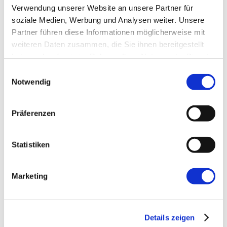
Februar 2025
Verwendung unserer Website an unsere Partner für
soziale Medien, Werbung und Analysen weiter. Unsere
Januar 2025
Partner führen diese Informationen möglicherweise mit
weiteren Daten zusammen, die Sie ihnen bereitgestellt
2024
haben oder die sie im Rahmen Ihrer Nutzung der Dienste
gesammelt haben.
Einwilligungsauswahl
Dezember 2024
Notwendig
November 2024
Präferenzen
Oktober 2024
Statistiken
September 2024
August 2024
Marketing
Juli 2024
Juni 2024
Details zeigen