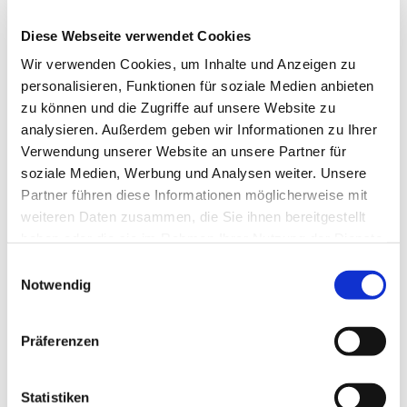
August 2025
Diese Webseite verwendet Cookies
Wir verwenden Cookies, um Inhalte und Anzeigen zu
Juli 2025
personalisieren, Funktionen für soziale Medien anbieten
zu können und die Zugriffe auf unsere Website zu
Juni 2025
analysieren. Außerdem geben wir Informationen zu Ihrer
Verwendung unserer Website an unsere Partner für
Mai 2025
soziale Medien, Werbung und Analysen weiter. Unsere
Partner führen diese Informationen möglicherweise mit
April 2025
weiteren Daten zusammen, die Sie ihnen bereitgestellt
haben oder die sie im Rahmen Ihrer Nutzung der Dienste
März 2025
gesammelt haben.
Einwilligungsauswahl
Februar 2025
Notwendig
Januar 2025
Präferenzen
2024
Statistiken