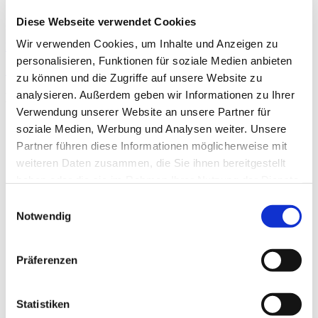
Kundgebung um 17:30 Uhr geplant. Vorgesehen sind kurze
Diese Webseite verwendet Cookies
Redebeiträge.
Wir verwenden Cookies, um Inhalte und Anzeigen zu
Hier finden Sie den Flyer
personalisieren, Funktionen für soziale Medien anbieten
Zurück
zu können und die Zugriffe auf unsere Website zu
analysieren. Außerdem geben wir Informationen zu Ihrer
Kategorien
Verwendung unserer Website an unsere Partner für
Alle Kategorien
soziale Medien, Werbung und Analysen weiter. Unsere
Gewaltschutz
Partner führen diese Informationen möglicherweise mit
Mixed Pickles
weiteren Daten zusammen, die Sie ihnen bereitgestellt
Podcasts
Werkstatt Florentine
haben oder die sie im Rahmen Ihrer Nutzung der Dienste
Dilltalwerkstatt
gesammelt haben.
Einwilligungsauswahl
Holzwerkstatt
Werkstatt Löhnberg
Notwendig
Werkstatt Wetzlar
Kinder- und Familienzentren - Weilburg
Kinder- und Familienzentren - Wetzlar
Präferenzen
Presse
Förderkreis
Allgemein
Statistiken
60. Jahre Jubiläum