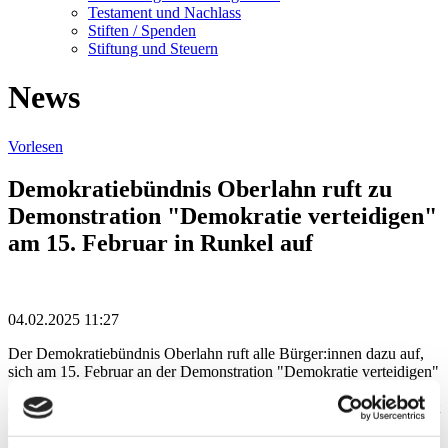
Testament und Nachlass
Stiften / Spenden
Stiftung und Steuern
News
Vorlesen
Demokratiebündnis Oberlahn ruft zu
Demonstration "Demokratie verteidigen"
am 15. Februar in Runkel auf
04.02.2025 11:27
Der Demokratiebündnis Oberlahn ruft alle Bürger:innen dazu auf,
sich am 15. Februar an der Demonstration "Demokratie verteidigen"
in Runkel zu beteiligen. Auf dem Schlossplatz wird ab 16:45 Uhr
die Gruppe "4 Zimmer Küche Bad" mit Musik begrüßen. Dann geht
es im Demonstrationszug vom Schlossplatz durch die Altstadt über
die Alte-Lahn-Brücke hoch zur Stadthalle. Dort ist eine