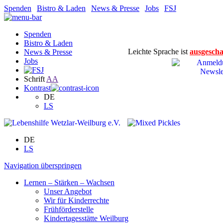
Spenden
|
Bistro & Laden
|
News & Presse
|
Jobs
|
FSJ
Spenden
Bistro & Laden
Leichte Sprache ist
ausgescha
News & Presse
Jobs
Schrift
A
A
Kontrast
DE
LS
DE
LS
Navigation überspringen
Lernen – Stärken – Wachsen
Unser Angebot
Wir für Kinderrechte
Frühförderstelle
Kindertagesstätte Weilburg