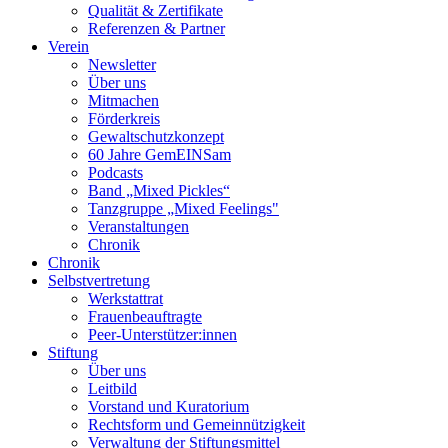
Qualität & Zertifikate
Referenzen & Partner
Verein
Newsletter
Über uns
Mitmachen
Förderkreis
Gewaltschutzkonzept
60 Jahre GemEINSam
Podcasts
Band „Mixed Pickles“
Tanzgruppe „Mixed Feelings"
Veranstaltungen
Chronik
Chronik
Selbstvertretung
Werkstattrat
Frauenbeauftragte
Peer-Unterstützer:innen
Stiftung
Über uns
Leitbild
Vorstand und Kuratorium
Rechtsform und Gemeinnützigkeit
Verwaltung der Stiftungsmittel