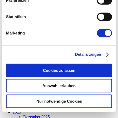
Präferenzen
Werkstatt Florentine
Dilltalwerkstatt
Holzwerkstatt
Werkstatt Löhnberg
Statistiken
Werkstatt Wetzlar
Kinder- und Familienzentren - Weilburg
Kinder- und Familienzentren - Wetzlar
Marketing
Presse
Förderkreis
Allgemein
60. Jahre Jubiläum
Details zeigen
Archiv
2026
Cookies zulassen
August 2026
Juli 2026
Juni 2026
Auswahl erlauben
Mai 2026
April 2026
März 2026
Nur notwendige Cookies
Februar 2026
Januar 2026
2025
Dezember 2025