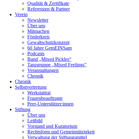
Qualität & Zertifikate
Referenzen & Partner
Verein
Newsletter
Über uns
Mitmachen
Förderkreis
Gewaltschutzkonzept
60 Jahre GemEINSam
Podcasts
Band „Mixed Pickles“
Tanzgruppe „Mixed Feelings"
Veranstaltungen
Chronik
Chronik
Selbstvertretung
Werkstattrat
Frauenbeauftragte
Peer-Unterstützer:innen
Stiftung
Über uns
Leitbild
Vorstand und Kuratorium
Rechtsform und Gemeinnützigkeit
Verwaltung der Stiftungsmittel