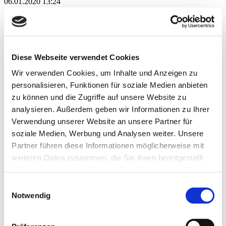
06.01.2020 13:24
Ehrungen in Werkstätten
Zum Jahresausklang fanden in den einzelnen Werkstätten und dem
Berufsbildungszentrum Weihnachtsfeiern mit Ehrungen statt.
Diese Webseite verwendet Cookies
Weiterlesen …
Ehrungen in Werkstätten
Wir verwenden Cookies, um Inhalte und Anzeigen zu
personalisieren, Funktionen für soziale Medien anbieten
Ansprechpartner
zu können und die Zugriffe auf unsere Website zu
analysieren. Außerdem geben wir Informationen zu Ihrer
Markus Becker
Presse- und Öffentlichkeitsarbeit
Verwendung unserer Website an unsere Partner für
soziale Medien, Werbung und Analysen weiter. Unsere
Telefon:
06441 9277-33
Mobil:
0176-19277-154
Partner führen diese Informationen möglicherweise mit
E-Mail:
markus.becker@lhww.de
weiteren Daten zusammen, die Sie ihnen bereitgestellt
haben oder die sie im Rahmen Ihrer Nutzung der Dienste
Kategorien
gesammelt haben.
Einwilligungsauswahl
Alle Kategorien
Notwendig
Gewaltschutz
Mixed Pickles
Podcasts