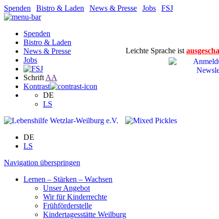
Spenden
|
Bistro & Laden
|
News & Presse
|
Jobs
|
FSJ
Spenden
Bistro & Laden
Leichte Sprache ist
ausgescha
News & Presse
Jobs
Schrift
A
A
Kontrast
DE
LS
DE
LS
Navigation überspringen
Lernen – Stärken – Wachsen
Unser Angebot
Wir für Kinderrechte
Frühförderstelle
Kindertagesstätte Weilburg