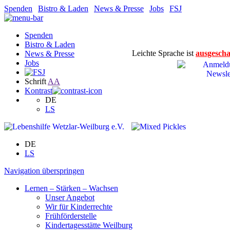
Spenden
|
Bistro & Laden
|
News & Presse
|
Jobs
|
FSJ
Spenden
Bistro & Laden
Leichte Sprache ist
ausgescha
News & Presse
Jobs
Schrift
A
A
Kontrast
DE
LS
DE
LS
Navigation überspringen
Lernen – Stärken – Wachsen
Unser Angebot
Wir für Kinderrechte
Frühförderstelle
Kindertagesstätte Weilburg