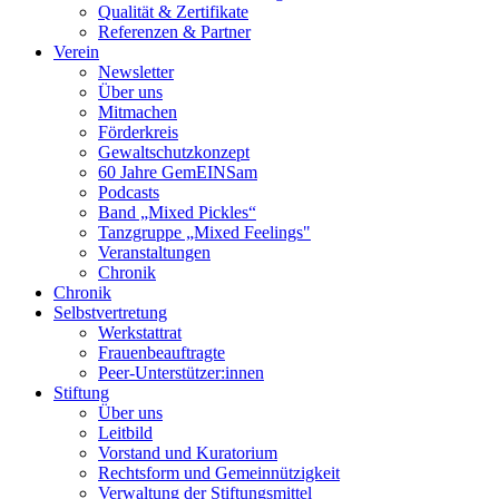
Qualität & Zertifikate
Referenzen & Partner
Verein
Newsletter
Über uns
Mitmachen
Förderkreis
Gewaltschutzkonzept
60 Jahre GemEINSam
Podcasts
Band „Mixed Pickles“
Tanzgruppe „Mixed Feelings"
Veranstaltungen
Chronik
Chronik
Selbstvertretung
Werkstattrat
Frauenbeauftragte
Peer-Unterstützer:innen
Stiftung
Über uns
Leitbild
Vorstand und Kuratorium
Rechtsform und Gemeinnützigkeit
Verwaltung der Stiftungsmittel