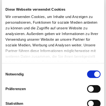
Lions-Club Wetzlar-Solms spendet 6.000
Diese Webseite verwendet Cookies
Euro an die Lebenshilfe
Wir verwenden Cookies, um Inhalte und Anzeigen zu
personalisieren, Funktionen für soziale Medien anbieten
Weiterlesen …
Lions-Club Wetzlar-Solms spendet 6.000 Euro an
die Lebenshilfe
zu können und die Zugriffe auf unsere Website zu
analysieren. Außerdem geben wir Informationen zu Ihrer
Kategorien
Verwendung unserer Website an unsere Partner für
soziale Medien, Werbung und Analysen weiter. Unsere
Alle Kategorien
Gewaltschutz
Partner führen diese Informationen möglicherweise mit
Mixed Pickles
weiteren Daten zusammen, die Sie ihnen bereitgestellt
Podcasts
haben oder die sie im Rahmen Ihrer Nutzung der Dienste
Werkstatt Florentine
Dilltalwerkstatt
gesammelt haben.
Einwilligungsauswahl
Holzwerkstatt
Notwendig
Werkstatt Löhnberg
Werkstatt Wetzlar
Kinder- und Familienzentren - Weilburg
Kinder- und Familienzentren - Wetzlar
Präferenzen
Presse
Förderkreis
Allgemein
Statistiken
60. Jahre Jubiläum