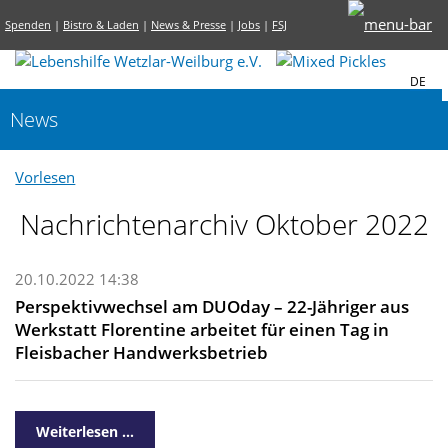
Spenden
|
Bistro & Laden
|
News & Presse
|
Jobs
|
FSJ
DE
News
Vorlesen
Nachrichtenarchiv Oktober 2022
20.10.2022 14:38
Perspektivwechsel am DUOday – 22-Jähriger aus
Werkstatt Florentine arbeitet für einen Tag in
Fleisbacher Handwerksbetrieb
Weiterlesen …