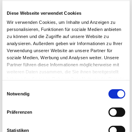
Dezember 2024
Diese Webseite verwendet Cookies
Wir verwenden Cookies, um Inhalte und Anzeigen zu
November 2024
personalisieren, Funktionen für soziale Medien anbieten
zu können und die Zugriffe auf unsere Website zu
Oktober 2024
analysieren. Außerdem geben wir Informationen zu Ihrer
Verwendung unserer Website an unsere Partner für
September 2024
soziale Medien, Werbung und Analysen weiter. Unsere
Partner führen diese Informationen möglicherweise mit
August 2024
weiteren Daten zusammen, die Sie ihnen bereitgestellt
Juli 2024
haben oder die sie im Rahmen Ihrer Nutzung der Dienste
gesammelt haben.
Einwilligungsauswahl
Juni 2024
Notwendig
Mai 2024
Präferenzen
April 2024
Statistiken