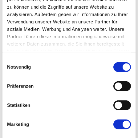
August 2024
zu können und die Zugriffe auf unsere Website zu
analysieren. Außerdem geben wir Informationen zu Ihrer
Juli 2024
Verwendung unserer Website an unsere Partner für
soziale Medien, Werbung und Analysen weiter. Unsere
Juni 2024
Partner führen diese Informationen möglicherweise mit
weiteren Daten zusammen, die Sie ihnen bereitgestellt
Mai 2024
haben oder die sie im Rahmen Ihrer Nutzung der Dienste
gesammelt haben.
Einwilligungsauswahl
April 2024
Notwendig
März 2024
Präferenzen
Februar 2024
Statistiken
Januar 2024
2023
Marketing
Dezember 2023