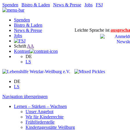
Spenden
|
Bistro & Laden
|
News & Presse
|
Jobs
|
FSJ
Spenden
Bistro & Laden
Leichte Sprache ist
ausgescha
News & Presse
Jobs
Schrift
A
A
Kontrast
DE
LS
DE
LS
Navigation überspringen
Lernen – Stärken – Wachsen
Unser Angebot
Wir für Kinderrechte
Frühförderstelle
Kindertagesstätte Weilburg