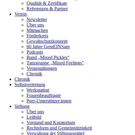
Qualität & Zertifikate
Referenzen & Partner
Verein
Newsletter
Über uns
Mitmachen
Förderkreis
Gewaltschutzkonzept
60 Jahre GemEINSam
Podcasts
Band „Mixed Pickles“
Tanzgruppe „Mixed Feelings"
Veranstaltungen
Chronik
Chronik
Selbstvertretung
Werkstattrat
Frauenbeauftragte
Peer-Unterstützer:innen
Stiftung
Über uns
Leitbild
Vorstand und Kuratorium
Rechtsform und Gemeinnützigkeit
Verwaltung der Stiftungsmittel