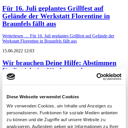
Für 16. Juli geplantes Grillfest auf
Gelände der Werkstatt Florentine in
Braunfels fällt aus
Weiterlesen …
Für 16. Juli geplantes Grillfest auf Gelände der
Werkstatt Florentine in Braunfels fällt aus
15.06.2022 12:03
Wir brauchen Deine Hilfe: Abstimmen
für Projekt im Kinder- und
Familienzentrum Weilburg
Weiterlesen …
Wir brauchen Deine Hilfe: Abstimmen für Projekt im
Kinder- und Familienzentrum Weilburg
Diese Webseite verwendet Cookies
10.06.2022 11:03
Wir verwenden Cookies, um Inhalte und Anzeigen zu
personalisieren, Funktionen für soziale Medien anbieten
Austauschen, reden, Spaß haben:
zu können und die Zugriffe auf unsere Website zu
Frauenbeauftragte der Werkstätten laden
analysieren. Außerdem geben wir Informationen zu Ihrer