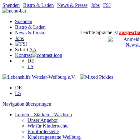
Spenden
|
Bistro & Laden
|
News & Presse
|
Jobs
|
FSJ
Spenden
Bistro & Laden
Leichte Sprache ist
ausgescha
News & Presse
Jobs
Schrift
A
A
Kontrast
DE
LS
DE
LS
Navigation überspringen
Lernen – Stärken – Wachsen
Unser Angebot
Wir für Kinderrechte
Frühförderstelle
Kindertagesstätte Weilburg