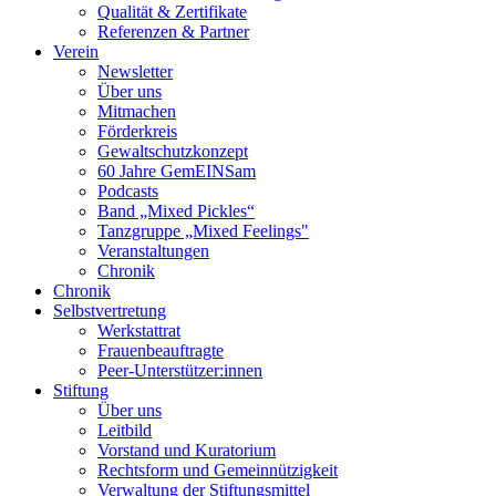
Qualität & Zertifikate
Referenzen & Partner
Verein
Newsletter
Über uns
Mitmachen
Förderkreis
Gewaltschutzkonzept
60 Jahre GemEINSam
Podcasts
Band „Mixed Pickles“
Tanzgruppe „Mixed Feelings"
Veranstaltungen
Chronik
Chronik
Selbstvertretung
Werkstattrat
Frauenbeauftragte
Peer-Unterstützer:innen
Stiftung
Über uns
Leitbild
Vorstand und Kuratorium
Rechtsform und Gemeinnützigkeit
Verwaltung der Stiftungsmittel