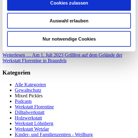
Lesung Eventwerkstatt Wetzlar
Cookies zulassen
09.05.2023 09:55
Auswahl erlauben
Am 1. Juli 2023 Grillfest auf dem
Gelände der Werkstatt Florentine in
Nur notwendige Cookies
Braunfels
Weiterlesen …
Am 1. Juli 2023 Grillfest auf dem Gelände der
Werkstatt Florentine in Braunfels
Kategorien
Alle Kategorien
Gewaltschutz
Mixed Pickles
Podcasts
Werkstatt Florentine
Dilltalwerkstatt
Holzwerkstatt
Werkstatt Löhnberg
Werkstatt Wetzlar
Kinder- und Familienzentren - Weilburg