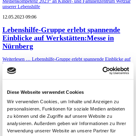
Medienkompetenz 2023“ an Kinder- und Familienzentrum Wetzlar
unserer Lebenshilfe
12.05.2023 09:06
Lebenshilfe-Gruppe erlebt spannende
Einblicke auf Werkstätten:Messe in
Nürnberg
Weiterlesen …
Lebenshilfe-Gruppe erlebt spannende Einblicke auf
Werkstätten:Messe in Nürnberg
10.05.2023 15:47
Selbstvertreter Thomas Jeske aus unserer
Diese Webseite verwendet Cookies
Lebenshilfe nimmt an Protestfilm des
Wir verwenden Cookies, um Inhalte und Anzeigen zu
Landesverbandes Hessen teil
personalisieren, Funktionen für soziale Medien anbieten
zu können und die Zugriffe auf unsere Website zu
Weiterlesen …
Selbstvertreter Thomas Jeske aus unserer
Lebenshilfe nimmt an Protestfilm des Landesverbandes Hessen teil
analysieren. Außerdem geben wir Informationen zu Ihrer
Verwendung unserer Website an unsere Partner für
10.05.2023 09:02