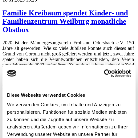
Familie Kreibaum spendet Kinder- und
Familienzentrum Weilburg monatliche
Obstbox
2020 ist der Männergesangverein Frohsinn Odersbach e.V. 150
Jahre alt geworden. Wie so viele Jubiläen konnte auch dieses auf
Grund von Corona nicht groß gefeiert werden und jetzt, zwei Jahre
später haben sich die Verantwortlichen entschieden, den Verein
zum Jahresende 2023 aufzulösen. Zu gering ist inzwischen die Zahl
der aktiven Sänger und zu hoch ist deren Durchschnittsalter.
Der Verein möchte mit seinem noch vorhandenen Vereinsvermögen
noch einmal Frohsinn verbreiten und etwas Gutes tun. Viele Jahre
hat der Verein am 1.Mai in Odersbach sein Frühlingsfest
veranstaltet und viele Jahre wurde dieses Fest von Bewohnerinnen
Diese Webseite verwendet Cookies
und Bewohnern der Wohnhäuser der Lebenshilfe in Weilburg
besucht. Dies ist einer der vielen Bezugspunkte, die den Verein und
Wir verwenden Cookies, um Inhalte und Anzeigen zu
die Lebenshilfe verbinden. Für die damit erfolgte Unterstützung
personalisieren, Funktionen für soziale Medien anbieten
möchte der Verein sich jetzt bei den Bewohnerinnen und
zu können und die Zugriffe auf unsere Website zu
Bewohnern bedanken, so Bernd Deuster, der 2. Vorsitzende des
Männergesangvereins.
analysieren. Außerdem geben wir Informationen zu Ihrer
Mit einer zweckbezogenen Spende für die Bewohnerinnen und
Verwendung unserer Website an unsere Partner für
Bewohnern der Wohnhäuser über stolze 500 € wird dort die