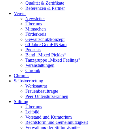
Qualität & Zertifikate
Referenzen & Partner
Verein
Newsletter
Über uns
Mitmachen
Förderkreis
Gewaltschutzkonzept
60 Jahre GemEINSam
Podcasts
Band „Mixed Pickles“
Tanzgruppe „Mixed Feelings"
Veranstaltungen
Chronik
Chronik
Selbstvertretung
Werkstattrat
Frauenbeauftragte
Peer-Unterstützer:innen
Stiftung
Über uns
Leitbild
Vorstand und Kuratorium
Rechtsform und Gemeinnützigkeit
Verwaltung der Stiftungsmittel