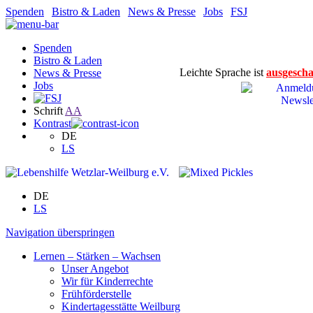
Spenden
|
Bistro & Laden
|
News & Presse
|
Jobs
|
FSJ
Spenden
Bistro & Laden
Leichte Sprache ist
ausgescha
News & Presse
Jobs
Schrift
A
A
Kontrast
DE
LS
DE
LS
Navigation überspringen
Lernen – Stärken – Wachsen
Unser Angebot
Wir für Kinderrechte
Frühförderstelle
Kindertagesstätte Weilburg