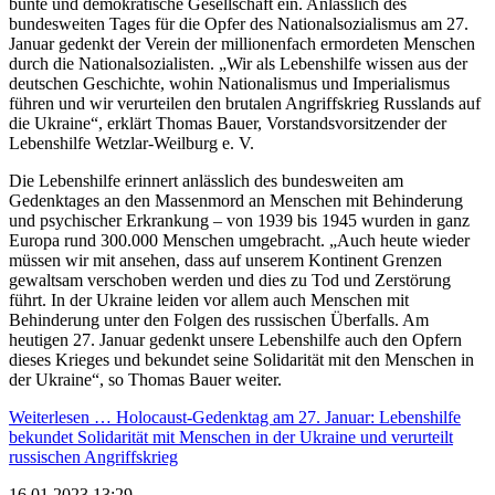
bunte und demokratische Gesellschaft ein. Anlässlich des
bundesweiten Tages für die Opfer des Nationalsozialismus am 27.
Januar gedenkt der Verein der millionenfach ermordeten Menschen
durch die Nationalsozialisten. „Wir als Lebenshilfe wissen aus der
deutschen Geschichte, wohin Nationalismus und Imperialismus
führen und wir verurteilen den brutalen Angriffskrieg Russlands auf
die Ukraine“, erklärt Thomas Bauer, Vorstandsvorsitzender der
Lebenshilfe Wetzlar-Weilburg e. V.
Die Lebenshilfe erinnert anlässlich des bundesweiten am
Gedenktages an den Massenmord an Menschen mit Behinderung
und psychischer Erkrankung – von 1939 bis 1945 wurden in ganz
Europa rund 300.000 Menschen umgebracht. „Auch heute wieder
müssen wir mit ansehen, dass auf unserem Kontinent Grenzen
gewaltsam verschoben werden und dies zu Tod und Zerstörung
führt. In der Ukraine leiden vor allem auch Menschen mit
Behinderung unter den Folgen des russischen Überfalls. Am
heutigen 27. Januar gedenkt unsere Lebenshilfe auch den Opfern
dieses Krieges und bekundet seine Solidarität mit den Menschen in
der Ukraine“, so Thomas Bauer weiter.
Weiterlesen …
Holocaust-Gedenktag am 27. Januar: Lebenshilfe
bekundet Solidarität mit Menschen in der Ukraine und verurteilt
russischen Angriffskrieg
16.01.2023 13:29