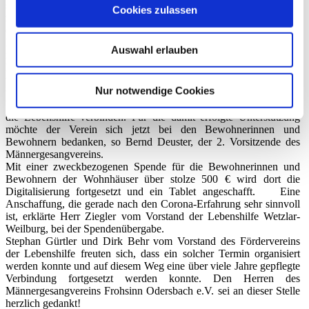
später haben sich die Verantwortlichen entschieden, den Verein
Cookies zulassen
zum Jahresende 2023 aufzulösen. Zu gering ist inzwischen die Zahl
der aktiven Sänger und zu hoch ist deren Durchschnittsalter.
Der Verein möchte mit seinem noch vorhandenen Vereinsvermögen
Auswahl erlauben
noch einmal Frohsinn verbreiten und etwas Gutes tun. Viele Jahre
hat der Verein am 1.Mai in Odersbach sein Frühlingsfest
veranstaltet und viele Jahre wurde dieses Fest von Bewohnerinnen
Nur notwendige Cookies
und Bewohnern der Wohnhäuser der Lebenshilfe in Weilburg
besucht. Dies ist einer der vielen Bezugspunkte, die den Verein und
die Lebenshilfe verbinden. Für die damit erfolgte Unterstützung
möchte der Verein sich jetzt bei den Bewohnerinnen und
Bewohnern bedanken, so Bernd Deuster, der 2. Vorsitzende des
Männergesangvereins.
Mit einer zweckbezogenen Spende für die Bewohnerinnen und
Bewohnern der Wohnhäuser über stolze 500 € wird dort die
Digitalisierung fortgesetzt und ein Tablet angeschafft. Eine
Anschaffung, die gerade nach den Corona-Erfahrung sehr sinnvoll
ist, erklärte Herr Ziegler vom Vorstand der Lebenshilfe Wetzlar-
Weilburg, bei der Spendenübergabe.
Stephan Gürtler und Dirk Behr vom Vorstand des Fördervereins
der Lebenshilfe freuten sich, dass ein solcher Termin organisiert
werden konnte und auf diesem Weg eine über viele Jahre gepflegte
Verbindung fortgesetzt werden konnte. Den Herren des
Männergesangvereins Frohsinn Odersbach e.V. sei an dieser Stelle
herzlich gedankt!