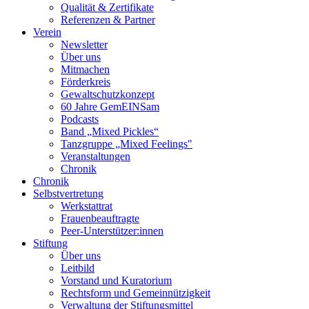
Qualität & Zertifikate
Referenzen & Partner
Verein
Newsletter
Über uns
Mitmachen
Förderkreis
Gewaltschutzkonzept
60 Jahre GemEINSam
Podcasts
Band „Mixed Pickles“
Tanzgruppe „Mixed Feelings"
Veranstaltungen
Chronik
Chronik
Selbstvertretung
Werkstattrat
Frauenbeauftragte
Peer-Unterstützer:innen
Stiftung
Über uns
Leitbild
Vorstand und Kuratorium
Rechtsform und Gemeinnützigkeit
Verwaltung der Stiftungsmittel