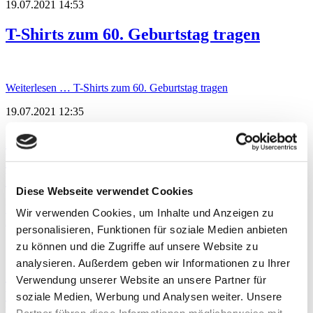
19.07.2021 14:53
T-Shirts zum 60. Geburtstag tragen
Weiterlesen …
T-Shirts zum 60. Geburtstag tragen
19.07.2021 12:35
Hochwasserkatastrophe: Trauer und
Bestürzung nach Ereignissen in
Lebenshilfehaus Sinzig
Diese Webseite verwendet Cookies
Weiterlesen …
Hochwasserkatastrophe: Trauer und Bestürzung
Wir verwenden Cookies, um Inhalte und Anzeigen zu
nach Ereignissen in Lebenshilfehaus Sinzig
personalisieren, Funktionen für soziale Medien anbieten
16.07.2021 15:42
zu können und die Zugriffe auf unsere Website zu
analysieren. Außerdem geben wir Informationen zu Ihrer
In unserer neuen Podcast-Folge "Reden
Verwendung unserer Website an unsere Partner für
wir einfach" ist zu Gast:
soziale Medien, Werbung und Analysen weiter. Unsere
Vorstandsvorsitzender Thomas Bauer