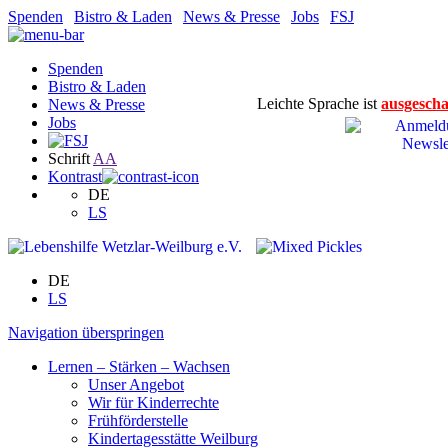
Spenden
|
Bistro & Laden
|
News & Presse
|
Jobs
|
FSJ
Spenden
Bistro & Laden
Leichte Sprache ist
ausgescha
News & Presse
Jobs
Schrift
A
A
Kontrast
DE
LS
DE
LS
Navigation überspringen
Lernen – Stärken – Wachsen
Unser Angebot
Wir für Kinderrechte
Frühförderstelle
Kindertagesstätte Weilburg