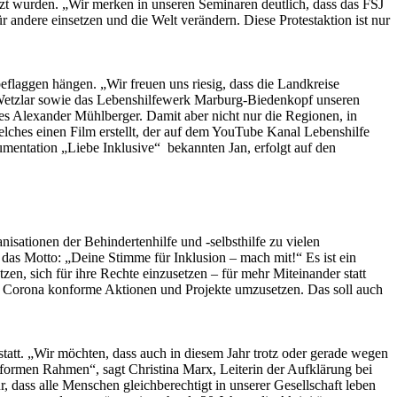
zt wurden. „Wir merken in unseren Seminaren deutlich, dass das FSJ
r andere einsetzen und die Welt verändern. Diese Protestaktion ist nur
eflaggen hängen. „Wir freuen uns riesig, dass die Landkreise
 Wetzlar sowie das Lebenshilfewerk Marburg-Biedenkopf unseren
des Alexander Mühlberger. Damit aber nicht nur die Regionen, in
welches einen Film erstellt, der auf dem YouTube Kanal Lebenshilfe
mentation „Liebe Inklusive“ bekannten Jan, erfolgt auf den
isationen der Behindertenhilfe und -selbsthilfe zu vielen
as Motto: „Deine Stimme für Inklusion – mach mit!“ Es ist ein
n, sich für ihre Rechte einzusetzen – für mehr Miteinander statt
Corona konforme Aktionen und Projekte umzusetzen. Das soll auch
att. „Wir möchten, dass auch in diesem Jahr trotz oder gerade wegen
formen Rahmen“, sagt Christina Marx, Leiterin der Aufklärung bei
dass alle Menschen gleichberechtigt in unserer Gesellschaft leben