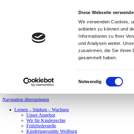
Spenden
|
Bistro & Laden
|
News & Presse
|
Jobs
|
FSJ
Diese Webseite verwende
Spenden
Wir verwenden Cookies, um
Bistro & Laden
anbieten zu können und di
News & Presse
Informationen zu Ihrer Ve
Jobs
und Analysen weiter. Unse
Schrift
A
A
zusammen, die Sie ihnen b
Kontrast
gesammelt haben.
DE
LS
Einwilligungsauswahl
Notwendig
DE
LS
Navigation überspringen
Lernen – Stärken – Wachsen
Unser Angebot
Wir für Kinderrechte
Frühförderstelle
Kindertagesstätte Weilburg