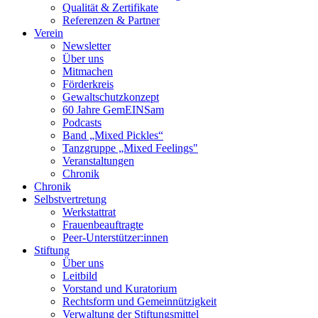
Qualität & Zertifikate
Referenzen & Partner
Verein
Newsletter
Über uns
Mitmachen
Förderkreis
Gewaltschutzkonzept
60 Jahre GemEINSam
Podcasts
Band „Mixed Pickles“
Tanzgruppe „Mixed Feelings"
Veranstaltungen
Chronik
Chronik
Selbstvertretung
Werkstattrat
Frauenbeauftragte
Peer-Unterstützer:innen
Stiftung
Über uns
Leitbild
Vorstand und Kuratorium
Rechtsform und Gemeinnützigkeit
Verwaltung der Stiftungsmittel