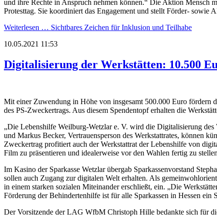
und ihre Rechte in Anspruch nehmen können.“ Die Aktion Mensch möch
Protesttag. Sie koordiniert das Engagement und stellt Förder- sowie A
Weiterlesen …
Sichtbares Zeichen für Inklusion und Teilhabe
10.05.2021 11:53
Digitalisierung der Werkstätten: 10.500 
Mit einer Zuwendung in Höhe von insgesamt 500.000 Euro fördern di
des PS-Zweckertrags. Aus diesem Spendentopf erhalten die Werkstätte
„Die Lebenshilfe Weilburg-Wetzlar e. V. wird die Digitalisierung des 
und Markus Becker, Vertrauensperson des Werkstattrates, können künf
Zweckertrag profitiert auch der Werkstattrat der Lebenshilfe von dig
Film zu präsentieren und idealerweise vor den Wahlen fertig zu stelle
Im Kasino der Sparkasse Wetzlar übergab Sparkassenvorstand Stepha
sollen auch Zugang zur digitalen Welt erhalten. Als gemeinwohlorientie
in einem starken sozialen Miteinander erschließt, ein. „Die Werkstä
Förderung der Behindertenhilfe ist für alle Sparkassen in Hessen ei
Der Vorsitzende der LAG WfbM Christoph Hille bedankte sich für die