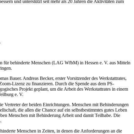
ern und unterstützt seit mehr als 20 Jahren die Aktivitäten zum
e
en für behinderte Menschen (LAG WfbM) in Hessen e. V. aus Mitteln
ringen.
omas Bauer. Andreas Becker, erster Vorsitzender des Werkstattrates,
ne Zoom-Lizenz zu finanzieren. Durch die Spende aus dem PS-
ogisches Projekt geplant, um die Arbeit des Werkstattrates in einem
Weilburg e. V.
e Vertreter der beiden Einrichtungen. Menschen mit Behinderungen
sellschaft, die allen die Chance auf ein selbstbestimmtes gutes Leben
e geben Menschen mit Behinderung Arbeit und damit Teilhabe. Die
.
hinderte Menschen in Zeiten, in denen die Anforderungen an die