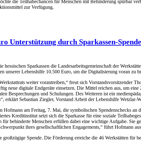
te die Teilhabechancen für Menschen mit Behinderung spürbar verbess
ktionsmittel zur Verfügung.
Euro Unterstützung durch Sparkassen-Spend
e hessischen Sparkassen die Landesarbeitsgemeinschaft der Werkstätt
n unserer Lebenshilfe 10.500 Euro, um die Digitalisierung voran zu b
Werkstattrats weiter vorantreiben,“ freut sich Vorstandsvorsitzender Th
tig neue digitale Endgeräte einsetzen. Die Mittel reichen aus, um ei
italen Besprechungen und Schulungen. Des Weiteren ist ein medienpädag
n“, erklärt Sebastian Ziegler, Vorstand Arbeit der Lebenshilfe Wetzlar-
n Hofmann am Freitag, 7. Mai, die symbolischen Spendenschecks an di
rtes Kreditinstitut setzt sich die Sparkasse für eine soziale Teilhabege
tten für behinderte Menschen erfüllen dabei eine wichtige Aufgabe. Si
n Schwerpunkt ihres gesellschaftlichen Engagements,“ führt Hofmann aus
 großzügige Spende. Die Förderung erreiche die 46 Werkstätten für be