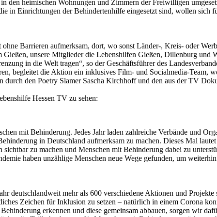
nd in den heimischen Wohnungen und Zimmern der Freiwilligen umgeset
 in Einrichtungen der Behindertenhilfe eingesetzt sind, wollen sich fü
t ohne Barrieren aufmerksam, dort, wo sonst Länder-, Kreis- oder Werb
 Gießen, unsere Mitglieder die Lebenshilfen Gießen, Dillenburg und
grenzung in die Welt tragen“, so der Geschäftsführer des Landesverban
hren, begleitet die Aktion ein inklusives Film- und Socialmedia-Team, 
nen durch den Poetry Slamer Sascha Kirchhoff und den aus der TV Doku
ebenshilfe Hessen TV zu sehen:
schen mit Behinderung. Jedes Jahr laden zahlreiche Verbände und Organ
Behinderung in Deutschland aufmerksam zu machen. Dieses Mal lautet d
 sichtbar zu machen und Menschen mit Behinderung dabei zu unterstütze
ndemie haben unzählige Menschen neue Wege gefunden, um weiterhin 
r deutschlandweit mehr als 600 verschiedene Aktionen und Projekte st
iches Zeichen für Inklusion zu setzen – natürlich in einem Corona kon
Behinderung erkennen und diese gemeinsam abbauen, sorgen wir dafür, 