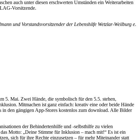
nschen auch unter diesen erschwerten Umständen ein Weiterarbeiten
r LAG-Vorsitzende.
fmann und Vorstandsvorsitzender der Lebenshilfe Wetzlar-Weilburg e.
 5. Mai. Zwei Hände, die symbolisch für den 5.5. stehen,
nklusion. Mitmachen ist ganz einfach: kreativ eine oder beide Hände
s in den gängigen App-Stores kostenlos zum download. Alle Bilder
isationen der Behindertenhilfe und -selbsthilfe zu vielen
as Motto: „Deine Stimme für Inklusion – mach mit!“ Es ist ein
n, sich für ihre Rechte einzusetzen – für mehr Miteinander statt