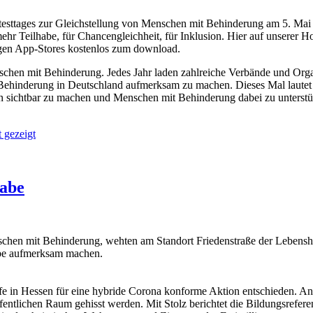
sttages zur Gleichstellung von Menschen mit Behinderung am 5. Mai ha
hr Teilhabe, für Chancengleichheit, für Inklusion. Hier auf unserer Ho
igen App-Stores kostenlos zum download.
schen mit Behinderung. Jedes Jahr laden zahlreiche Verbände und Organ
Behinderung in Deutschland aufmerksam zu machen. Dieses Mal lautet d
 sichtbar zu machen und Menschen mit Behinderung dabei zu unterstütze
 gezeigt
habe
chen mit Behinderung, wehten am Standort Friedenstraße der Lebenshi
habe aufmerksam machen.
ilfe in Hessen für eine hybride Corona konforme Aktion entschieden. A
 öffentlichen Raum gehisst werden. Mit Stolz berichtet die Bildungsrefe