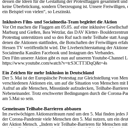
dessen die Ideen für die Gestaltung der Protestflaggen gesammelt u
keine Überbrückung, sondern Überzeugung ist. Unsere Freiwilligen, die
ein Beispiel von vielen“, so Leszinski.
Inklusives Film- und Socialmedia-Team begleitet die Aktion
Vor Ort machen die Flaggen am 05.05. auf eine inklusive Gesellschaf
Marburg und Gießen, Ikea Wetzlar, das DAV Kletter- Boulderzentrum
Protesttag unterstützen und so den Ruf nach mehr Teilhabe statt Aus
denen die Aktionen stattfinden, die Botschaften der Freiwilligen erfa
Hessen TV veröffentlicht wird. Die Liveberichterstattung der Aktio
Socialmedia Kanälen Facebook und Instagram des Verbandes.
Den Film unserer Aktion gibt es nun auf unserem Youtube-Channel L
https://www.youtube.com/watch?v=tcS3CTT3DqQ&t=4s
Ein Zeichen für mehr Inklusion in Deutschland
Der 5. Mai ist der Europäische Protesttag zur Gleichstellung von Men
verschiedenen Aktionen ein, um auf die Situation von Menschen mit 
Aufruf an alle Menschen, Missstände aufzudecken, Teilhabe-Barrieren
Nebeneinander. Trotz erschwerter Bedingungen durch die Corona-Pa
am 5.Mai so sein.
Gemeinsam Teilhabe-Barrieren abbauen
Im zweiwöchigen Aktionszeitraum rund um den 5. Mai finden jedes Jah
der Corona-Pandemie viele Menschen den 5. Mai nutzen, um ein deutl
der Aktion Mensch. „Indem wir Teilhabe-Barrieren für Menschen mit 