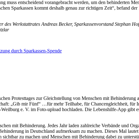
ierung muss entscheidend vorangebracht werden, um den behinderten Me
ischen Sparkassen kommt deshalb genau zur richtigen Zeit“, befand de
nder des Werkstattrates Andreas Becker, Sparkassenvorstand Stephan Ho
zlar
ützung durch Sparkassen-Spende
hen Protesttages zur Gleichstellung von Menschen mit Behinderung am
haft: „Gib mir Fünf“ …für mehr Teilhabe, für Chancengleichheit, für I
-Weilburg e. V. im Foto-upload hochladen. Die Lebenshilfe-App gibt e
schen mit Behinderung. Jedes Jahr laden zahlreiche Verbände und Organ
Behinderung in Deutschland aufmerksam zu machen. Dieses Mal lautet d
 sichtbar zu machen und Menschen mit Behinderung dabei zu unterstütze