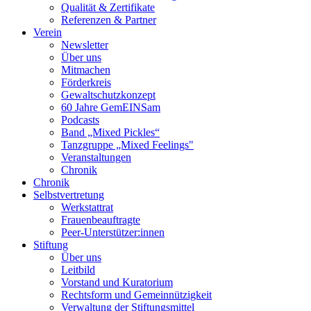
Qualität & Zertifikate
Referenzen & Partner
Verein
Newsletter
Über uns
Mitmachen
Förderkreis
Gewaltschutzkonzept
60 Jahre GemEINSam
Podcasts
Band „Mixed Pickles“
Tanzgruppe „Mixed Feelings"
Veranstaltungen
Chronik
Chronik
Selbstvertretung
Werkstattrat
Frauenbeauftragte
Peer-Unterstützer:innen
Stiftung
Über uns
Leitbild
Vorstand und Kuratorium
Rechtsform und Gemeinnützigkeit
Verwaltung der Stiftungsmittel