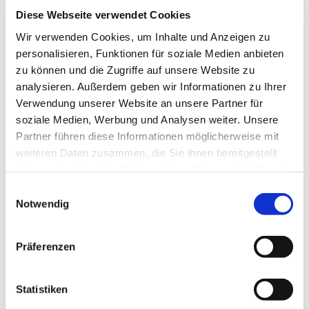
09.02.2026 14:01
Diese Webseite verwendet Cookies
Wir verwenden Cookies, um Inhalte und Anzeigen zu
"Mixed Pickles" mit fulminantem
personalisieren, Funktionen für soziale Medien anbieten
Auftritt in evangelischer Kirche in
zu können und die Zugriffe auf unsere Website zu
Naunheim: Gemeinde unterstützt Kunst-
analysieren. Außerdem geben wir Informationen zu Ihrer
Projekt unserer Peer-Unterstützer:innen
Verwendung unserer Website an unsere Partner für
soziale Medien, Werbung und Analysen weiter. Unsere
Weiterlesen …
"Mixed Pickles" mit fulminantem Auftritt in
Partner führen diese Informationen möglicherweise mit
evangelischer Kirche in Naunheim: Gemeinde unterstützt Kunst-
weiteren Daten zusammen, die Sie ihnen bereitgestellt
Projekt unserer Peer-Unterstützer:innen
haben oder die sie im Rahmen Ihrer Nutzung der Dienste
06.02.2026 08:17
gesammelt haben.
Einwilligungsauswahl
"Für Inklusion muss man unerbittlich
Notwendig
sein": Gisela Höhne hat das berühmte
Berliner Inklusivtheater "RambaZamba"
Präferenzen
gegründet und ist zu Gast in einer neuen
Folge unseres Podcasts "Reden wir
Statistiken
einfach"