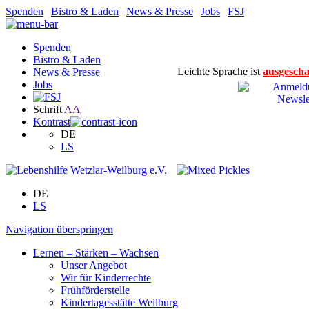
Spenden
|
Bistro & Laden
|
News & Presse
|
Jobs
|
FSJ
Spenden
Bistro & Laden
Leichte Sprache ist
ausgescha
News & Presse
Jobs
Schrift
A
A
Kontrast
DE
LS
DE
LS
Navigation überspringen
Lernen – Stärken – Wachsen
Unser Angebot
Wir für Kinderrechte
Frühförderstelle
Kindertagesstätte Weilburg