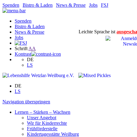
Spenden
|
Bistro & Laden
|
News & Presse
|
Jobs
|
FSJ
Spenden
Bistro & Laden
Leichte Sprache ist
ausgescha
News & Presse
Jobs
Schrift
A
A
Kontrast
DE
LS
DE
LS
Navigation überspringen
Lernen – Stärken – Wachsen
Unser Angebot
Wir für Kinderrechte
Frühförderstelle
Kindertagesstätte Weilburg