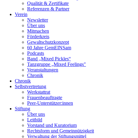
Qualität & Zertifikate
Referenzen & Partner
Verein
Newsletter
Über uns
Mitmachen
Förderkreis
Gewaltschutzkonzept
60 Jahre GemEINSam
Podcasts
Band „Mixed Pickles“
Tanzgruppe „Mixed Feelings"
Veranstaltungen
Chronik
Chronik
Selbstvertretung
Werkstattrat
Frauenbeauftragte
Peer-Unterstützer:innen
Stiftung
Über uns
Leitbild
Vorstand und Kuratorium
Rechtsform und Gemeinnützigkeit
Verwaltung der Stiftungsmittel