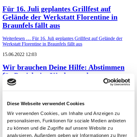
Für 16. Juli geplantes Grillfest auf
Gelände der Werkstatt Florentine in
Braunfels fällt aus
Weiterlesen …
Für 16. Juli geplantes Grillfest auf Gelände der
Werkstatt Florentine in Braunfels fällt aus
15.06.2022 12:03
Wir brauchen Deine Hilfe: Abstimmen
für Projekt im Kinder- und
Familienzentrum Weilburg
Weiterlesen …
Wir brauchen Deine Hilfe: Abstimmen für Projekt im
Kinder- und Familienzentrum Weilburg
Diese Webseite verwendet Cookies
10.06.2022 11:03
Wir verwenden Cookies, um Inhalte und Anzeigen zu
personalisieren, Funktionen für soziale Medien anbieten
Austauschen, reden, Spaß haben:
zu können und die Zugriffe auf unsere Website zu
Frauenbeauftragte der Werkstätten laden
analysieren. Außerdem geben wir Informationen zu Ihrer