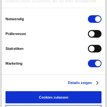
Dezember 2024
weiteren Daten zusammen, die Sie ihnen bereitgestellt
haben oder die sie im Rahmen Ihrer Nutzung der Dienste
November 2024
gesammelt haben.
Einwilligungsauswahl
Notwendig
Oktober 2024
Präferenzen
September 2024
August 2024
Statistiken
Juli 2024
Marketing
Juni 2024
Mai 2024
Details zeigen
April 2024
Cookies zulassen
März 2024