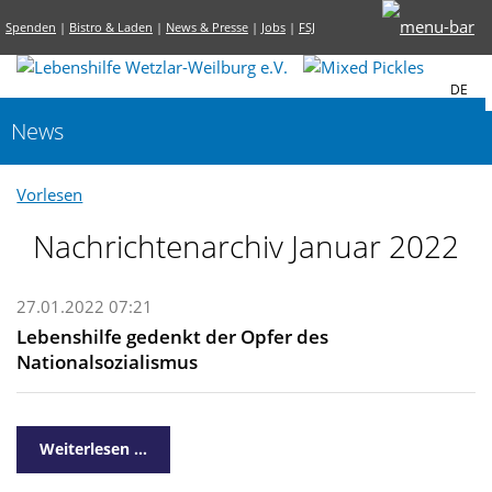
Spenden
|
Bistro & Laden
|
News & Presse
|
Jobs
|
FSJ
DE
News
Vorlesen
Nachrichtenarchiv Januar 2022
27.01.2022 07:21
Lebenshilfe gedenkt der Opfer des
Nationalsozialismus
Weiterlesen …