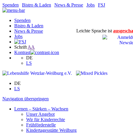
Spenden
|
Bistro & Laden
|
News & Presse
|
Jobs
|
FSJ
Spenden
Bistro & Laden
Leichte Sprache ist
ausgescha
News & Presse
Jobs
Schrift
A
A
Kontrast
DE
LS
DE
LS
Navigation überspringen
Lernen – Stärken – Wachsen
Unser Angebot
Wir für Kinderrechte
Frühförderstelle
Kindertagesstätte Weilburg