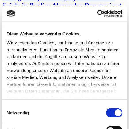
Spiele in Berlin: Alexander Don gewinnt
Tennisfinale in seiner Leistungsklasse
Weiterlesen …
Erfolg bei Special Olympics Nationale Spiele in
Berlin: Alexander Don gewinnt Tennisfinale in seiner
Diese Webseite verwendet Cookies
Leistungsklasse
Wir verwenden Cookies, um Inhalte und Anzeigen zu
15.07.2022 13:19
personalisieren, Funktionen für soziale Medien anbieten
zu können und die Zugriffe auf unsere Website zu
Austauschen, reden, Spaß haben:
analysieren. Außerdem geben wir Informationen zu Ihrer
Frauenbeauftragte der Werkstätten laden
Verwendung unserer Website an unsere Partner für
am 23. Juli zu Frauentreff ein
soziale Medien, Werbung und Analysen weiter. Unsere
Partner führen diese Informationen möglicherweise mit
Weiterlesen …
Austauschen, reden, Spaß haben: Frauenbeauftragte
der Werkstätten laden am 23. Juli zu Frauentreff ein
weiteren Daten zusammen, die Sie ihnen bereitgestellt
haben oder die sie im Rahmen Ihrer Nutzung der Dienste
12.07.2022 13:16
gesammelt haben.
Einwilligungsauswahl
Bye bye Ochsenfest: Eindrücke vom
Notwendig
Stand unserer Lebenshilfe