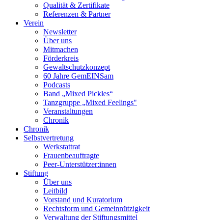
Qualität & Zertifikate
Referenzen & Partner
Verein
Newsletter
Über uns
Mitmachen
Förderkreis
Gewaltschutzkonzept
60 Jahre GemEINSam
Podcasts
Band „Mixed Pickles“
Tanzgruppe „Mixed Feelings"
Veranstaltungen
Chronik
Chronik
Selbstvertretung
Werkstattrat
Frauenbeauftragte
Peer-Unterstützer:innen
Stiftung
Über uns
Leitbild
Vorstand und Kuratorium
Rechtsform und Gemeinnützigkeit
Verwaltung der Stiftungsmittel