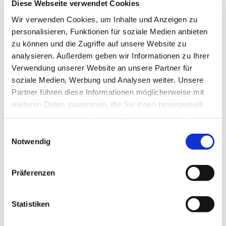
Diese Webseite verwendet Cookies
Wir verwenden Cookies, um Inhalte und Anzeigen zu
Weiterlesen …
personalisieren, Funktionen für soziale Medien anbieten
zu können und die Zugriffe auf unsere Website zu
analysieren. Außerdem geben wir Informationen zu Ihrer
Verwendung unserer Website an unsere Partner für
23.04.2020 13:28
soziale Medien, Werbung und Analysen weiter. Unsere
Firma Rinn besichtigt Holzwerkstatt
Partner führen diese Informationen möglicherweise mit
weiteren Daten zusammen, die Sie ihnen bereitgestellt
Mitarbeiter der Firma Rinn aus Heuchelheim haben die
haben oder die sie im Rahmen Ihrer Nutzung der Dienste
Holzwerkstatt der Lebenshilfe besichtigt.
gesammelt haben.
Einwilligungsauswahl
Notwendig
Weiterlesen …
Präferenzen
Statistiken
06.01.2020 13:24
Ehrungen in Werkstätten