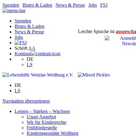
Spenden
|
Bistro & Laden
|
News & Presse
|
Jobs
|
FSJ
Spenden
Bistro & Laden
Leichte Sprache ist
ausgescha
News & Presse
Jobs
Schrift
A
A
Kontrast
DE
LS
DE
LS
Navigation überspringen
Lernen – Stärken – Wachsen
Unser Angebot
Wir für Kinderrechte
Frühförderstelle
Kindertagesstätte Weilburg