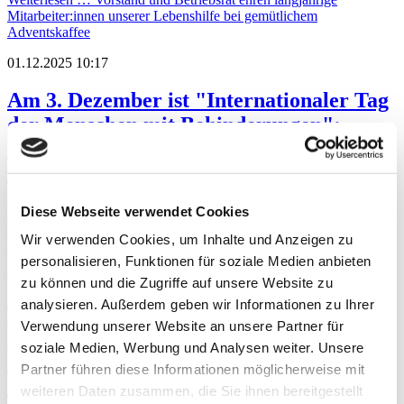
Mitarbeiter:innen unserer Lebenshilfe bei gemütlichem
Adventskaffee
01.12.2025 10:17
Am 3. Dezember ist "Internationaler Tag
der Menschen mit Behinderungen":
Unsere Lebenshilfe steht für Inklusion
und Demokratie
Diese Webseite verwendet Cookies
Weiterlesen …
Am 3. Dezember ist "Internationaler Tag der
Menschen mit Behinderungen": Unsere Lebenshilfe steht für
Wir verwenden Cookies, um Inhalte und Anzeigen zu
Inklusion und Demokratie
personalisieren, Funktionen für soziale Medien anbieten
01.12.2025 10:12
zu können und die Zugriffe auf unsere Website zu
analysieren. Außerdem geben wir Informationen zu Ihrer
Teilhabe ist unverzichtbar: Die
Verwendung unserer Website an unsere Partner für
Fachverbände für Menschen mit
soziale Medien, Werbung und Analysen weiter. Unsere
Behinderung warnen vor Kürzungen bei
Partner führen diese Informationen möglicherweise mit
der Eingliederungshilfe
weiteren Daten zusammen, die Sie ihnen bereitgestellt