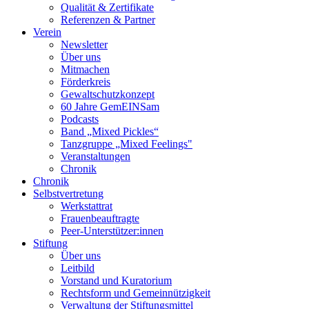
Qualität & Zertifikate
Referenzen & Partner
Verein
Newsletter
Über uns
Mitmachen
Förderkreis
Gewaltschutzkonzept
60 Jahre GemEINSam
Podcasts
Band „Mixed Pickles“
Tanzgruppe „Mixed Feelings"
Veranstaltungen
Chronik
Chronik
Selbstvertretung
Werkstattrat
Frauenbeauftragte
Peer-Unterstützer:innen
Stiftung
Über uns
Leitbild
Vorstand und Kuratorium
Rechtsform und Gemeinnützigkeit
Verwaltung der Stiftungsmittel