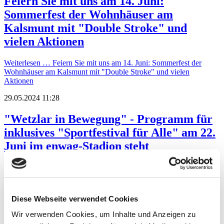
Feiern Sie mit uns am 14. Juni:
Sommerfest der Wohnhäuser am
Kalsmunt mit "Double Stroke" und
vielen Aktionen
Weiterlesen …
Feiern Sie mit uns am 14. Juni: Sommerfest der
Wohnhäuser am Kalsmunt mit "Double Stroke" und vielen
Aktionen
29.05.2024 11:28
"Wetzlar in Bewegung" - Programm für
inklusives "Sportfestival für Alle" am 22.
Juni im enwag-Stadion steht
Weiterlesen …
"Wetzlar in Bewegung" - Programm für inklusives
"Sportfestival für Alle" am 22. Juni im enwag-Stadion steht
28.05.2024 11:29
Diese Webseite verwendet Cookies
"Wir kämpfen für Menschen mit
Wir verwenden Cookies, um Inhalte und Anzeigen zu