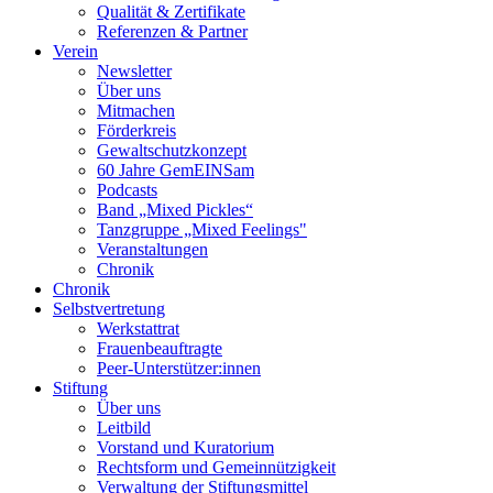
Qualität & Zertifikate
Referenzen & Partner
Verein
Newsletter
Über uns
Mitmachen
Förderkreis
Gewaltschutzkonzept
60 Jahre GemEINSam
Podcasts
Band „Mixed Pickles“
Tanzgruppe „Mixed Feelings"
Veranstaltungen
Chronik
Chronik
Selbstvertretung
Werkstattrat
Frauenbeauftragte
Peer-Unterstützer:innen
Stiftung
Über uns
Leitbild
Vorstand und Kuratorium
Rechtsform und Gemeinnützigkeit
Verwaltung der Stiftungsmittel