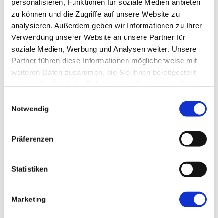
geistiger Behinderung und deren
personalisieren, Funktionen für soziale Medien anbieten
zu können und die Zugriffe auf unsere Website zu
Familien": Helen Portal von "Inclusion
analysieren. Außerdem geben wir Informationen zu Ihrer
Europe" in der 30. Folge unseres
Verwendung unserer Website an unsere Partner für
Podcasts "Reden wir einfach"
soziale Medien, Werbung und Analysen weiter. Unsere
Partner führen diese Informationen möglicherweise mit
Weiterlesen …
"Wir kämpfen für Menschen mit geistiger
weiteren Daten zusammen, die Sie ihnen bereitgestellt
Behinderung und deren Familien": Helen Portal von "Inclusion
Europe" in der 30. Folge unseres Podcasts "Reden wir einfach"
haben oder die sie im Rahmen Ihrer Nutzung der Dienste
gesammelt haben.
07.05.2024 12:31
Einwilligungsauswahl
Notwendig
Einladung zur gemeinsamen
Jahresversammlung der Eltern- und
Präferenzen
Betreuerräte Arbeit und Wohnen am 25.
Mai
Statistiken
Weiterlesen …
Einladung zur gemeinsamen Jahresversammlung der
Eltern- und Betreuerräte Arbeit und Wohnen am 25. Mai
Marketing
Kategorien