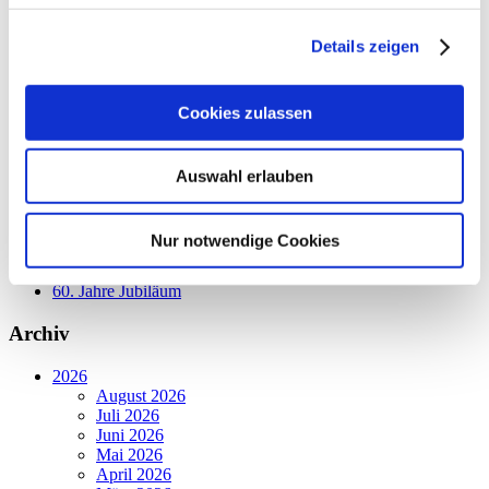
Alle Kategorien
Gewaltschutz
Details zeigen
Mixed Pickles
Podcasts
Werkstatt Florentine
Cookies zulassen
Dilltalwerkstatt
Holzwerkstatt
Werkstatt Löhnberg
Werkstatt Wetzlar
Auswahl erlauben
Kinder- und Familienzentren - Weilburg
Kinder- und Familienzentren - Wetzlar
Presse
Nur notwendige Cookies
Förderkreis
Allgemein
60. Jahre Jubiläum
Archiv
2026
August 2026
Juli 2026
Juni 2026
Mai 2026
April 2026