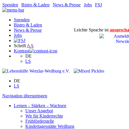
Spenden
|
Bistro & Laden
|
News & Presse
|
Jobs
|
FSJ
Spenden
Bistro & Laden
Leichte Sprache ist
ausgescha
News & Presse
Jobs
Schrift
A
A
Kontrast
DE
LS
DE
LS
Navigation überspringen
Lernen – Stärken – Wachsen
Unser Angebot
Wir für Kinderrechte
Frühförderstelle
Kindertagesstätte Weilburg