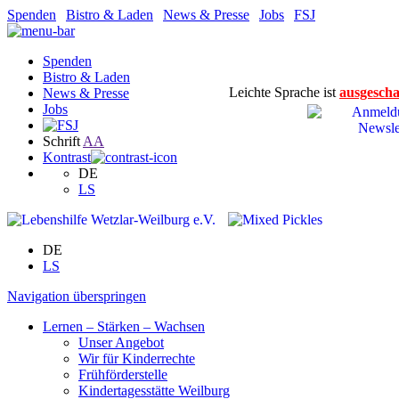
Spenden
|
Bistro & Laden
|
News & Presse
|
Jobs
|
FSJ
Spenden
Bistro & Laden
Leichte Sprache ist
ausgescha
News & Presse
Jobs
Schrift
A
A
Kontrast
DE
LS
DE
LS
Navigation überspringen
Lernen – Stärken – Wachsen
Unser Angebot
Wir für Kinderrechte
Frühförderstelle
Kindertagesstätte Weilburg