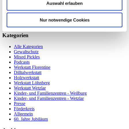
Auswahl erlauben
farbenfrohe Gemälde, „Fritz Wollmann“, Kunst-Postkarten und
noch vieles mehr…
Weiterlesen …
"Kunterbunt macht glücklich": bären-tiger-starke
Nur notwendige Cookies
Kunstausstellung in Braunfels verlängert
Kategorien
Alle Kategorien
Gewaltschutz
Mixed Pickles
Podcasts
Werkstatt Florentine
Dilltalwerkstatt
Holzwerkstatt
Werkstatt Löhnberg
Werkstatt Wetzlar
Kinder- und Familienzentren - Weilburg
Kinder- und Familienzentren - Wetzlar
Presse
Förderkreis
Allgemein
60. Jahre Jubiläum