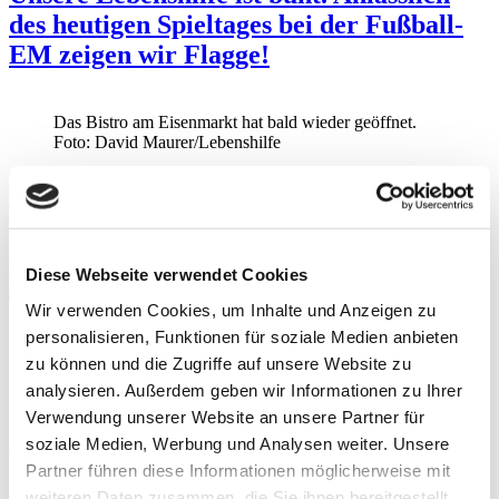
des heutigen Spieltages bei der Fußball-
EM zeigen wir Flagge!
Das Bistro am Eisenmarkt hat bald wieder geöffnet.
Foto: David Maurer/Lebenshilfe
Weiterlesen …
Unsere Lebenshilfe ist bunt. Anlässlich des heutigen
Spieltages bei der Fußball-EM zeigen wir Flagge!
21.06.2021 09:07
Diese Webseite verwendet Cookies
Bistro am Eisenmarkt ab 29. Juni wieder
Wir verwenden Cookies, um Inhalte und Anzeigen zu
geöffnet
personalisieren, Funktionen für soziale Medien anbieten
zu können und die Zugriffe auf unsere Website zu
Das Bistro am Eisenmarkt hat bald wieder geöffnet.
analysieren. Außerdem geben wir Informationen zu Ihrer
Foto: David Maurer/Lebenshilfe
Verwendung unserer Website an unsere Partner für
Weiterlesen …
Bistro am Eisenmarkt ab 29. Juni wieder geöffnet
soziale Medien, Werbung und Analysen weiter. Unsere
Partner führen diese Informationen möglicherweise mit
18.06.2021 08:36
weiteren Daten zusammen, die Sie ihnen bereitgestellt