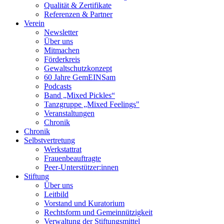
Qualität & Zertifikate
Referenzen & Partner
Verein
Newsletter
Über uns
Mitmachen
Förderkreis
Gewaltschutzkonzept
60 Jahre GemEINSam
Podcasts
Band „Mixed Pickles“
Tanzgruppe „Mixed Feelings"
Veranstaltungen
Chronik
Chronik
Selbstvertretung
Werkstattrat
Frauenbeauftragte
Peer-Unterstützer:innen
Stiftung
Über uns
Leitbild
Vorstand und Kuratorium
Rechtsform und Gemeinnützigkeit
Verwaltung der Stiftungsmittel