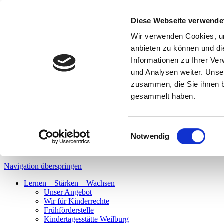
Spenden
|
Bistro & Laden
|
News & Presse
|
Jobs
|
FSJ
Diese Webseite verwende
Spenden
Wir verwenden Cookies, um
Bistro & Laden
anbieten zu können und di
News & Presse
Informationen zu Ihrer Ve
Jobs
und Analysen weiter. Unse
Schrift
A
A
zusammen, die Sie ihnen b
Kontrast
gesammelt haben.
DE
LS
Einwilligungsauswahl
Notwendig
DE
LS
Navigation überspringen
Lernen – Stärken – Wachsen
Unser Angebot
Wir für Kinderrechte
Frühförderstelle
Kindertagesstätte Weilburg