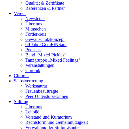
Qualität & Zertifikate
Referenzen & Partner
Verein
Newsletter
Über uns
Mitmachen
Förderkreis
Gewaltschutzkonzept
60 Jahre GemEINSam
Podcasts
Band „Mixed Pickles“
Tanzgruppe „Mixed Feelings"
Veranstaltungen
Chronik
Chronik
Selbstvertretung
Werkstattrat
Frauenbeauftragte
Peer-Unterstützer:innen
Stiftung
Über uns
Leitbild
Vorstand und Kuratorium
Rechtsform und Gemeinnützigkeit
Verwaltung der Stiftungsmittel